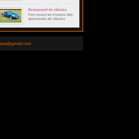
Restauració de clàssics
Fem reviure les il·lusions dels
apassionats als clàssics
esa@gmail.com