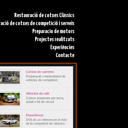
Restauració de cotxes Clàssics
ació de cotxes de competició i serveis
Preparacio de motors
Projectes realitzats
Experiències
Contacte
Cotxes de carreres
Preparació i manteniment de
vehicles de competició
Vehicles de ralli
Cotxes preparats per terra,
asfalt o bé de circuït
Experiència
DVS és un referent en el món
de la competició de clàssics